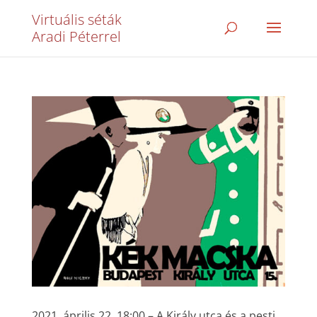
Virtuális séták
Aradi Péterrel
2021. április 22. 18:00 – A Király utca és a pesti