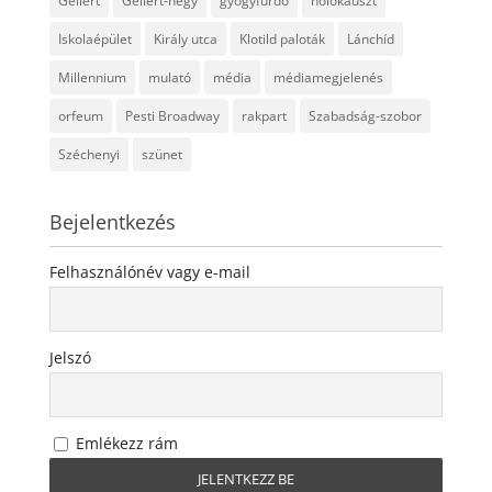
Gellért
Gellért-hegy
gyógyfürdő
holokauszt
Iskolaépület
Király utca
Klotild paloták
Lánchíd
Millennium
mulató
média
médiamegjelenés
orfeum
Pesti Broadway
rakpart
Szabadság-szobor
Széchenyi
szünet
Bejelentkezés
Felhasználónév vagy e-mail
Jelszó
Emlékezz rám