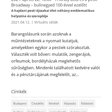
Broadway – bulinegyed 100 évvel ezelőtt
A hajdani pesti éjszakai élet néhány emblematikus
helyszíne és szereplője
2021.04.12.
|
Virtuális séták
Barangolásunk során azoknak a
műintézeteknek a nyomait kutatjuk,
amelyekben egykor a pestiek szórakoztak.
Választék volt bőven: mulatók, zengerájok,
orfeumok, bordélyházak meglehetős
sűrűségben. Mindenki találhatott kedvére valót
és a pénztárcájának megfelelőt, az...
Címkék
Budapest
Citadella
felvétel
folytatás
földalatti