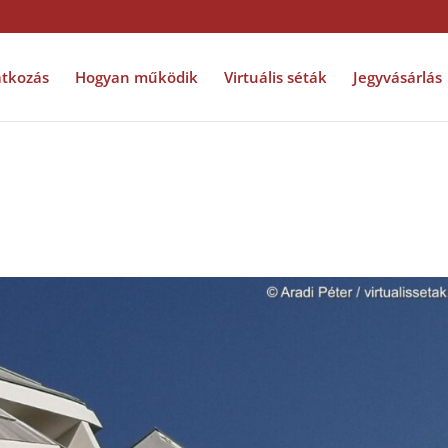
tkozás
Hogyan működik
Virtuális séták
Jegyvásárlás