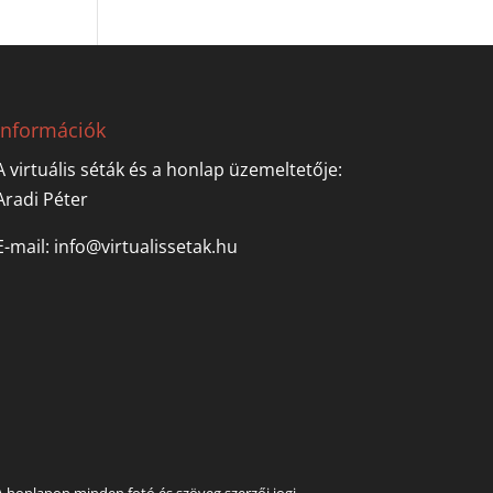
Információk
A virtuális séták és a honlap üzemeltetője:
Aradi Péter
E-mail:
info@virtualissetak.hu
A honlapon minden fotó és szöveg szerzői jogi