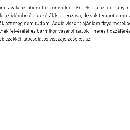
táim tavaly október óta szünetelnek. Ennek oka az időhiány: 
ele az időmbe újabb séták kidolgozása, de sok témaötletem 
ól, azt még nem tudom. Addig viszont ajánlom figyelmetekb
knek felvételéhez bármikor vásárolhattok 1 hetes hozzáférés
k ezekkel kapcsolatos visszajelzéseket az