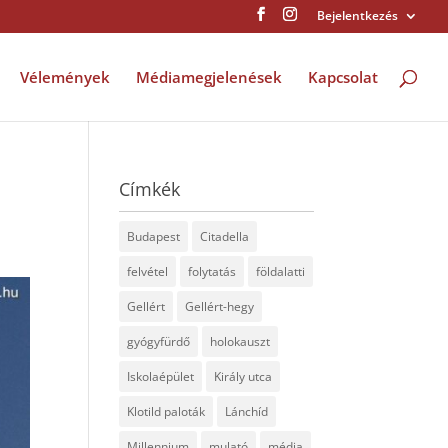
Bejelentkezés
Vélemények
Médiamegjelenések
Kapcsolat
Címkék
Budapest
Citadella
felvétel
folytatás
földalatti
Gellért
Gellért-hegy
gyógyfürdő
holokauszt
Iskolaépület
Király utca
Klotild paloták
Lánchíd
Millennium
mulató
média