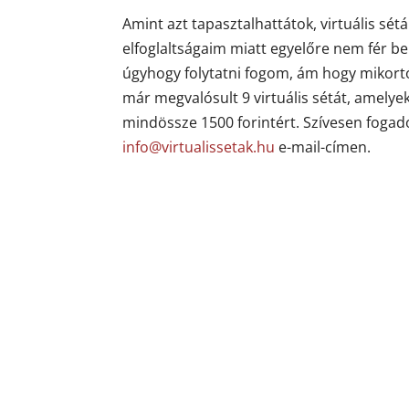
Amint azt tapasztalhattátok, virtuális sé
elfoglaltságaim miatt egyelőre nem fér b
úgyhogy folytatni fogom, ám hogy mikort
már megvalósult 9 virtuális sétát, amelye
mindössze 1500 forintért. Szívesen fogado
info@virtualissetak.hu
e-mail-címen.