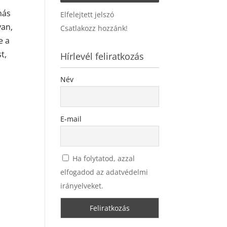
más
Elfelejtett jelszó
van,
Csatlakozz hozzánk!
e a
t,
Hírlevél feliratkozás
Név
E-mail
Ha folytatod, azzal
elfogadod az adatvédelmi
irányelveket.