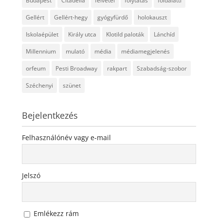
Budapest
Citadella
felvétel
folytatás
földalatti
Gellért
Gellért-hegy
gyógyfürdő
holokauszt
Iskolaépület
Király utca
Klotild paloták
Lánchíd
Millennium
mulató
média
médiamegjelenés
orfeum
Pesti Broadway
rakpart
Szabadság-szobor
Széchenyi
szünet
Bejelentkezés
Felhasználónév vagy e-mail
Jelszó
Emlékezz rám