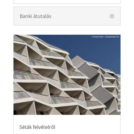
Banki átutalás
Séták felvételről