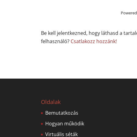
Powered
Be kell jelentkezned, hogy láthasd a tarta
felhasználó?
Csatlakozz hozzánk!
Oldalak
Bemutatkozás
Hogyan működik
Virtuális séták