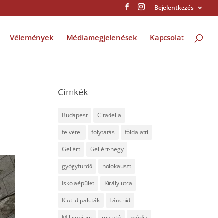
Bejelentkezés
Vélemények
Médiamegjelenések
Kapcsolat
Címkék
Budapest
Citadella
felvétel
folytatás
földalatti
Gellért
Gellért-hegy
gyógyfürdő
holokauszt
Iskolaépület
Király utca
Klotild paloták
Lánchíd
Millennium
mulató
média