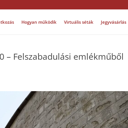
tkozás
Hogyan működik
Virtuális séták
Jegyvásárlás
00 – Felszabadulási emlékműből