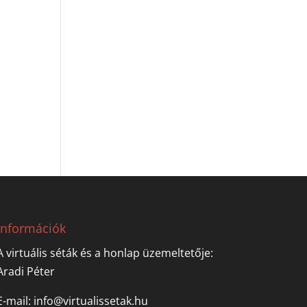
Információk
A virtuális séták és a honlap üzemeltetője:
Aradi Péter
E-mail:
info@virtualissetak.hu