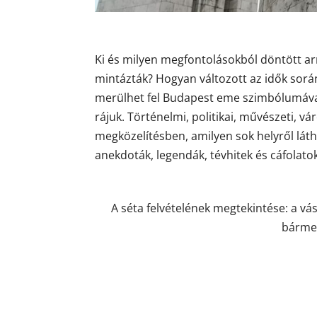
Ki és milyen megfontolásokból döntött arró
mintázták? Hogyan változott az idők sorá
merülhet fel Budapest eme szimbólumával 
rájuk. Történelmi, politikai, művészeti, 
megközelítésben, amilyen sok helyről láth
anekdoták, legendák, tévhitek és cáfolatok
A séta felvételének megtekintése: a vá
bármen