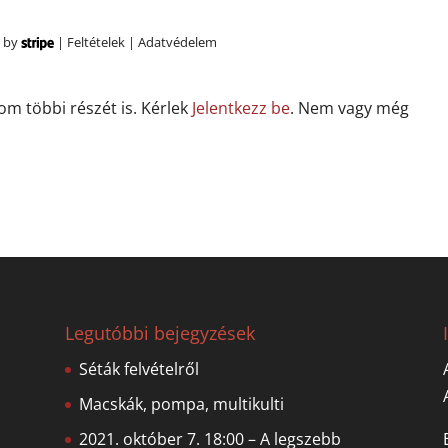
 by
|
Feltételek
|
Adatvédelem
lom többi részét is. Kérlek
Jelentkezz be
. Nem vagy még
Legutóbbi bejegyzések
Séták felvételről
Macskák, pompa, multikulti
2021. október 7. 18:00 – A legszebb