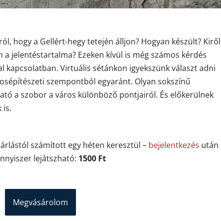
l, hogy a Gellért-hegy tetején álljon? Hogyan készült? Kiről
n a jelentéstartalma? Ezeken kívül is még számos kérdés
kapcsolatban. Virtuális sétánkon igyekszünk választ adni
városépítészeti szempontból egyaránt. Olyan sokszínű
ató a szobor a város különböző pontjairól. És előkerülnek
 is.
sárlástól számított egy héten keresztül –
bejelentkezés
után 
nyiszer lejátszható:
1500 Ft
Megvásárolom